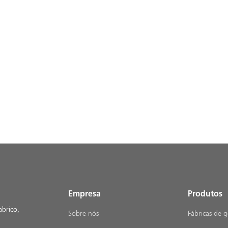
Empresa
Produtos
abrico,
Sobre nós
Fábricas de g