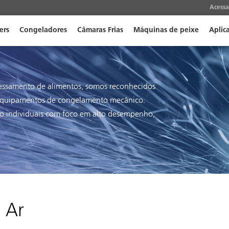
Acessa
ers
Congeladores
Câmaras Frias
Máquinas de peixe
Aplic
cessamento de alimentos, somos reconhecidos
 equipamentos de congelamento mecânico.
o individuais com foco em alto desempenho,
 Ar