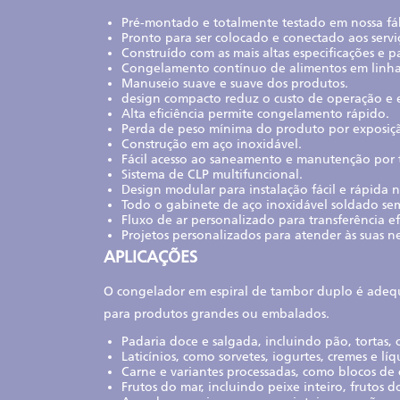
Pré-montado e totalmente testado em nossa fáb
Pronto para ser colocado e conectado aos serviç
Construído com as mais altas especificações e 
Congelamento contínuo de alimentos em linha
Manuseio suave e suave dos produtos.
design compacto reduz o custo de operação e
Alta eficiência permite congelamento rápido.
Perda de peso mínima do produto por exposiç
Construção em aço inoxidável.
Fácil acesso ao saneamento e manutenção por 
Sistema de CLP multifuncional.
Design modular para instalação fácil e rápida n
Todo o gabinete de aço inoxidável soldado sem
Fluxo de ar personalizado para transferência efi
Projetos personalizados para atender às suas n
APLICAÇÕES
O congelador em espiral de tambor duplo é adequ
para produtos grandes ou embalados.
Padaria doce e salgada, incluindo pão, tortas, c
Laticínios, como sorvetes, iogurtes, cremes e lí
Carne e variantes processadas, como blocos de 
Frutos do mar, incluindo peixe inteiro, frutos 