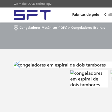
we make COLD technology!
Fábricas de gelo
Chill
Congeladores Mecânicos (IQFs)
>
Congeladores Espirais