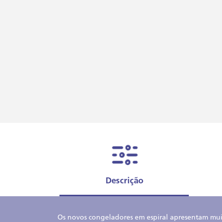
Descrição
Os novos congeladores em espiral apresentam muit