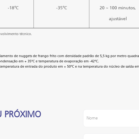
-18℃
-35℃
20 ~ 100 minutos,
ajustável
nvolvimento técnico.
elamento de nuggets de frango frito com densidade padrão de 5,5 kg por metro quadr
e condensação em + 35℃ e temperatura de evaporação em -42℃.
 temperatura de entrada do produto em + 50℃ e na temperatura do núcleo de saída em
U PRÓXIMO