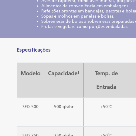
Aves de capoeira, como aves inteiras, porções e
Alimentos de conveniência em embalagens.
Refeições prontas em bandejas, pacotes e bolsa
Sopas e molhos em panelas e bolsas.
Sobremesas de bolos a sobremesas preparadas 
Frutas e vegetais, como porções embaladas.
Especificações
Modelo
Capacidade¹
Temp. de
Entrada
SFD-500
500 qls/hr
+50℃
SFD-750
750 qls/hr
+50℃