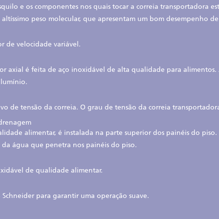
squilo e os componentes nos quais tocar a correia transportadora e
e altíssimo peso molecular, que apresentam um bom desempenho de r
 de velocidade variável.
or axial é feita de aço inoxidável de alta qualidade para alimentos
alumínio.
o de tensão da correia. O grau de tensão da correia transportadora
a drenagem
alidade alimentar, é instalada na parte superior dos painéis do pi
lo da água que penetra nos painéis do piso.
oxidável de qualidade alimentar.
 Schneider para garantir uma operação suave.