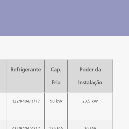
Refrigerante
Cap.
Poder da
Fria
Instalação
R22/R404/R717
90 kW
23.5 kW
R22/R404/R717
135 kW
30 kW