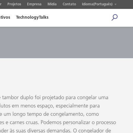
r
Projetos
Empresa
Mídia
Contato
Idioma(Português)
ativos
TechnologyTalks
e tambor duplo foi projetado para congelar uma
dutos em menos espaço, especialmente para
de um longo tempo de congelamento, como
s e carnes cruas. Podemos personalizar o processo
der às suas diversas demandas. O congelador de