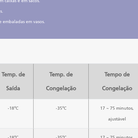
m caixas e em sacos.
s.
e embaladas em vasos.
Temp. de
Temp. de
Tempo de
Saída
Congelação
Congelação
-18℃
-35℃
17 ~ 75 minutos,
ajustável
-18℃
-35℃
17 ~ 75 minutos,