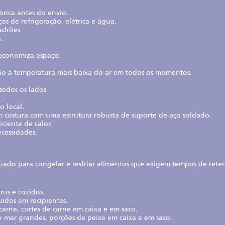
rica antes do envio.
os de refrigeração, elétrica e água.
padrões
.
 economiza espaço.
ão à temperatura mais baixa do ar em todos os momentos.
todos os lados
o local.
 costura com uma estrutura robusta de suporte de aço soldado.
ciente de calor.
ecessidades.
ado para congelar e resfriar alimentos que exigem tempos de ret
rus e cozidos.
quidos em recipientes.
carne, cortes de carne em caixa e em saco.
do mar grandes, porções de peixe em caixa e em saco.