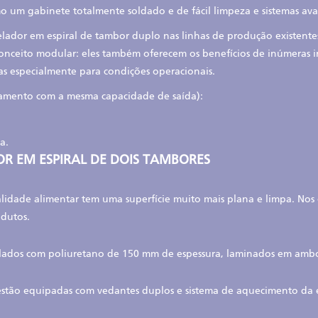
o um gabinete totalmente soldado e de fácil limpeza e sistemas av
gelador em espiral de tambor duplo nas linhas de produção existe
um conceito modular: eles também oferecem os benefícios de inúmeras 
s especialmente para condições operacionais.
mento com a mesma capacidade de saída):
a.
R EM ESPIRAL DE DOIS TAMBORES
lidade alimentar tem uma superfície muito mais plana e limpa. Nos d
dutos.
solados com poliuretano de 150 mm de espessura, laminados em ambo
 estão equipadas com vedantes duplos e sistema de aquecimento da 