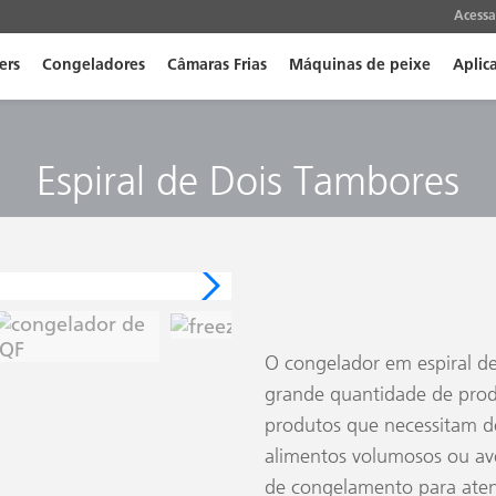
Acessa
ers
Congeladores
Câmaras Frias
Máquinas de peixe
Aplic
Espiral de Dois Tambores
O congelador em espiral d
grande quantidade de pro
produtos que necessitam 
alimentos volumosos ou ave
de congelamento para aten