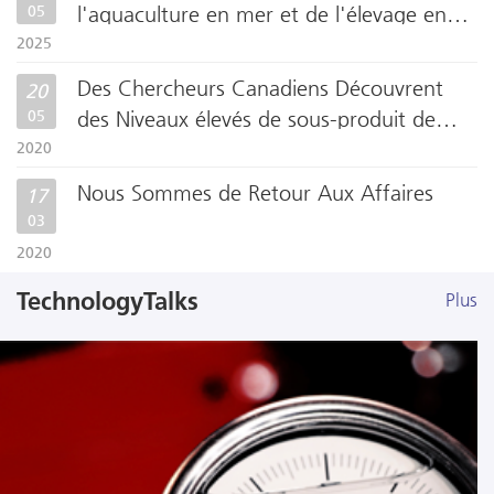
05
l'aquaculture en mer et de l'élevage en
eaux profondes
2025
Des Chercheurs Canadiens Découvrent
20
05
des Niveaux élevés de sous-produit de
l'HFO-1234yf dans la Glace Arctique
2020
Nous Sommes de Retour Aux Affaires
17
03
2020
Plus
TechnologyTalks