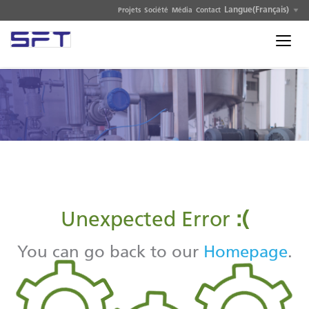
Langue(Français)
Projets
Société
Média
Contact
Unexpected Error
:(
You can go back to our
Homepage
.