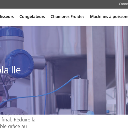
Conn
disseurs
Congélateurs
Chambres Froides
Machines à poisson
aille
 de la viande, il
enir la
 du produit,
final. Réduire la
ble grâce au