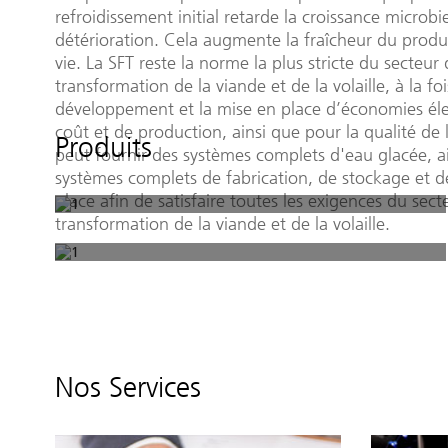
refroidissement initial retarde la croissance microbie
détérioration. Cela augmente la fraîcheur du produ
vie. La SFT reste la norme la plus stricte du secteur 
transformation de la viande et de la volaille, à la fo
développement et la mise en place d’économies él
coût et de production, ainsi que pour la qualité de 
Produits
peut fournir des systèmes complets d'eau glacée, a
systèmes complets de fabrication, de stockage et de
glace afin de satisfaire toutes les exigences du sect
transformation de la viande et de la volaille.
Nos Services