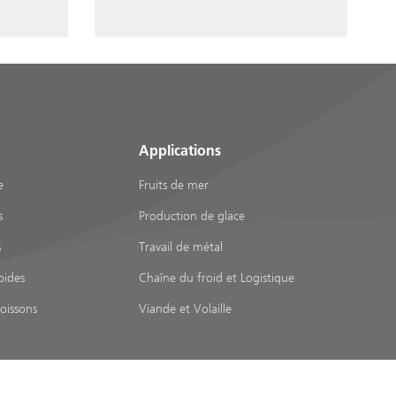
Applications
e
Fruits de mer
s
Production de glace
s
Travail de métal
oides
Chaîne du froid et Logistique
oissons
Viande et Volaille
©2026 Shining Fish Technology Ltd. Tous les droits réservés.