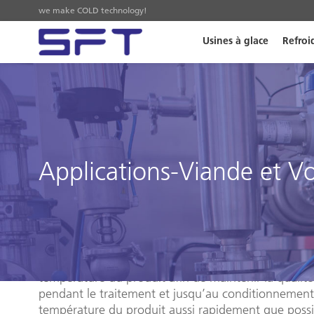
we make COLD technology!
Usines à glace
Refroi
Applications-Viande et Vol
Viande et Volaille
Dans l’industrie de la transformation de la volaille et
est extrêmement important de refroidir et de maint
température du produit afin de maintenir la qualité
pendant le traitement et jusqu’au conditionnement 
température du produit aussi rapidement que possi