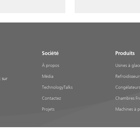
Société
Produits
À propos
Usines à glac
Média
Refroidisseur
t sur
TechnologyTalks
Congélateur
Contactez
Chambres Fr
Projets
Machines à p
 site