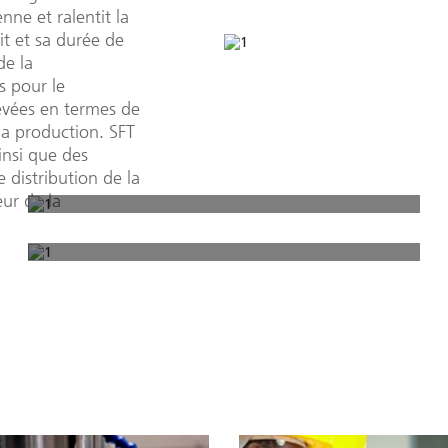
nne et ralentit la
it et sa durée de
de la
is pour le
evées en termes de
la production. SFT
insi que des
 distribution de la
eur de la